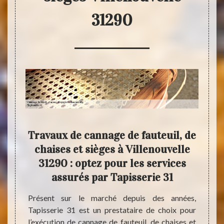
31290
, de
Travaux de cannage de fauteuil, de
elle
chaises et sièges à Villenouvelle
fau
n des
31290 : optez pour les services
Vil
assurés par Tapisserie 31
r à des
Présent sur le marché depuis des années,
Profit
el à un
Tapisserie 31 est un prestataire de choix pour
de rem
ils, de
l’exécution de cannage de fauteuil, de chaises et
Villen