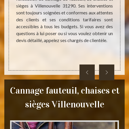
. Cette
sièges à Villenouvelle 31290. Ses interventions
comme
re les
sont toujours soignées et conformes aux attentes
domain
s cette
des clients et ses conditions tarifaires sont
des cl
prix les
accessibles à tous les budgets. Si vous avez des
et da
uer la
questions à lui poser ou si vous voulez obtenir un
attend
eux se
devis détaillé, appelez ses chargés de clientèle.
sollici
rie 31,
les mo
ne vous
Cannage fauteuil, chaises et
sièges Villenouvelle