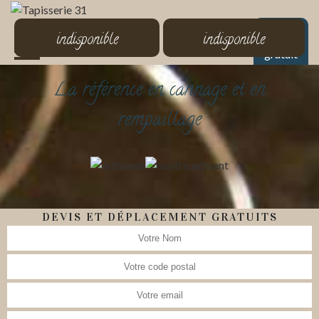
MENU
indisponible
indisponible
Devis
gratuit
La référence en cannage et en
rempaillage
DEVIS ET DÉPLACEMENT GRATUITS