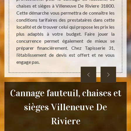
0. Avec
chaises et sièges à Villeneuve De Riviere 31800.
dans l
ropose
Cette démarche vous permettra de connaître les
fauteu
ont les
conditions tarifaires des prestataires dans cette
Rivier
vention
localité et de trouver celui qui propose les prix les
ses in
ez vous
plus adaptés à votre budget. Faire jouer la
laquel
ui sont
concurrence permet également de mieux se
confia
préparer financièrement. Chez Tapisserie 31,
tarifa
l’établissement de devis est offert et ne vous
Appele
engage pas.
Cannage fauteuil, chaises et
sièges Villeneuve De
Riviere