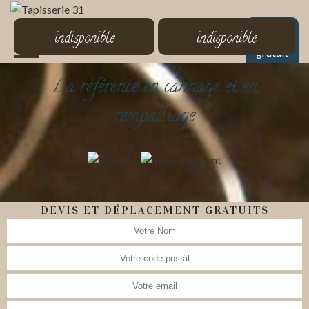
MENU
indisponible
indisponible
Devis
gratuit
La référence en cannage et en
rempaillage
DEVIS ET DÉPLACEMENT GRATUITS