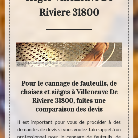
Riviere 31800
e
Pour le cannage de fauteuils, de
ges
chaises et sièges à Villeneuve De
cann
 pour
Riviere 31800, faites une
de 
comparaison des devis
lients
Il est important pour vous de procéder à des
rise de
demandes de devis si vous voulez faire appel à un
Présen
qui est
professionnel pour le cannage de fauteuils, de
Tapis