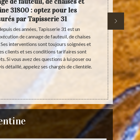
e de fauteuil, de chaises et
Rempail
ine 31800 : optez pour les
à Vale
surés par Tapisserie 31
ex
epuis des années, Tapisserie 31 est un
Tapisserie 
exécution de cannage de fauteuil, de chaises
comme étant
 Ses interventions sont toujours soignées et
sièges à Vale
 clients et ses conditions tarifaires sont
de ses condi
ts. Si vous avez des questions à lui poser ou
profiter d
is détaillé, appelez ses chargés de clientèle.
lesquelles
détaillées
lentine