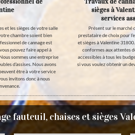
rofessionnel de
Travaux de cannag
ntine
sièges à Valent
services as
es et les sièges de votre salle
Présent sur le marché d
 votre chambre soient bien
prestataire de choix pour l’
rofessionnel de cannage est
et sièges à Valentine 31800.
 vous pouvez faire appel à
conformes aux attentes des
. Nous sommes une entreprise
accessibles à tous les budge
eubles d’assises. Nous avons
si vous voulez obtenir un dev
euvent être à votre service
ous invitons donc à nous
onvenance.
e fauteuil, chaises et sièges Va