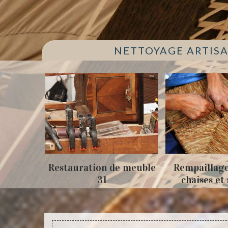
NETTOYAGE ARTISA
apis 31
Restauration de meuble
Rempaillage
31
chaises et