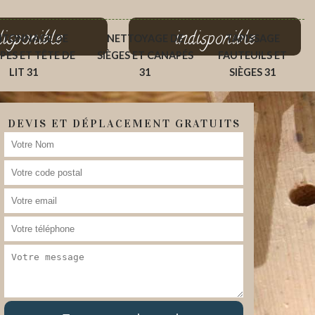
disponible
indisponible
ITONNAGE DE
NETTOYAGE DE
TAPISSAGE
PÉS ET TÊTE DE
SIÈGES ET CANAPÉS
FAUTEUILS ET
LIT 31
31
SIÈGES 31
DEVIS ET DÉPLACEMENT GRATUITS