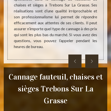
ez être
une ma
chaises et sièges à Trebons Sur La Grasse. Ses
 hauteur
de se 
réalisations sont d’une qualité irréprochable et
 connus
des ch
son professionnalisme lui permet de répondre
du coût
vous e
efficacement aux attentes de ses clients. Il peut
de vous
vous 
assurer n’importe quel type de cannage à des prix
valori
qui sont les plus bas du marché. Si vous avez des
appele
questions, vous pouvez l’appeler pendant les
heures de bureau.
Cannage fauteuil, chaises et
sièges Trebons Sur La
Grasse