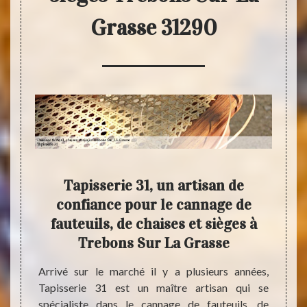
Grasse 31290
e de
Tapisserie 31, un artisan de
Tap
es et
confiance pour le cannage de
de 
sse
fauteuils, de chaises et sièges à
de 
Trebons Sur La Grasse
ises et
Même 
e 31290
fauteu
Arrivé sur le marché il y a plusieurs années,
érience
person
Tapisserie 31 est un maître artisan qui se
type de
idée. D
spécialiste dans le cannage de fauteuils, de