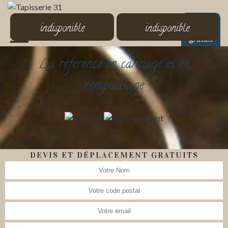
MENU
indisponible
indisponible
Devis
gratuit
La référence en cannage et en
rempaillage
DEVIS ET DÉPLACEMENT GRATUITS