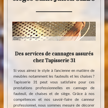
e de
Des services de cannages assurés
Can
es et
chez Tapisserie 31
et s
vou
Si vous aimez le style à l’ancienne en matière de
meubles notamment les fauteuils et les chaises ?
ises et
Tapisserie 31 peut vous satisfaire pour ces
pose de
Si la
prestations professionnelles en cannage de
et son
fonda
fauteuil, de chaises et de siège. Grâce à nos
ble que
cannag
compétences et nos savoir-faire de canneur
tain de
Julie
professionnel, nous sommes mesure de décorer
 de vos
adress