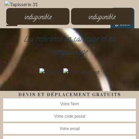
MENU
indisponible
indisponible
Devis
gratuit
La référence en cannage et en
rempaillage
DEVIS ET DÉPLACEMENT GRATUITS