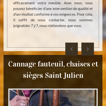
efficacement votre meuble. Avec nous, vous
r leurs
d’expé
pouvez bénéficier d’une intervention de qualité et
oût de
presta
d’un résultat conforme à vos exigences. Pour cela,
de vous
soit l
il suffit de nous contacter, nous sommes
prix n
joignables 7 j/7, nous n’attendons que vous.
pendan
devis.
Cannage fauteuil, chaises et
sièges Saint Julien