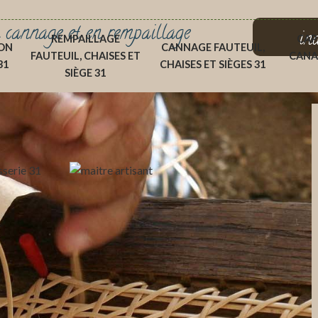
 cannage et en rempaillage
in
REMPAILLAGE
CAP
ON
CANNAGE FAUTEUIL,
FAUTEUIL, CHAISES ET
CANA
31
CHAISES ET SIÈGES 31
SIÈGE 31