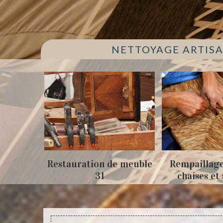
NETTOYAGE ARTISA
de meuble
Rempaillage fauteuil,
Cannage 
chaises et siège 31
chaises e