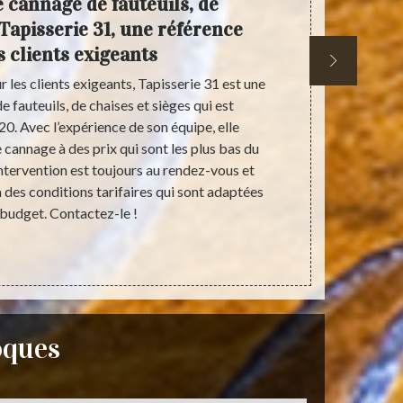
e cannage de fauteuils, de
Tapi
 Tapisserie 31, une référence
meille
s clients exigeants
canna
 les clients exigeants, Tapisserie 31 est une
Pour s’ass
 fauteuils, de chaises et sièges qui est
cannage de f
. Avec l’expérience de son équipe, elle
de se tou
 cannage à des prix qui sont les plus bas du
Tapisserie 
intervention est toujours au rendez-vous et
proposer des 
des conditions tarifaires qui sont adaptées
possible 
 budget. Contactez-le !
rendant sur
oques