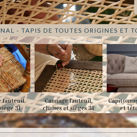
NAL - TAPIS DE TOUTES ORIGINES ET 
fauteuil,
Capitonnage de canapés
Nettoya
t sièges 31
et tête de lit 31
ca