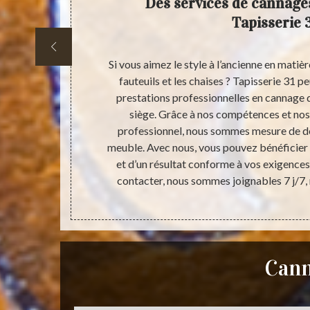
chaises
Des services de cannage
é de
Tapisserie 
lez réparer un
Si vous aimez le style à l’ancienne en mat
san Tapisserie
fauteuils et les chaises ? Tapisserie 31 p
s d’une grande
prestations professionnelles en cannage de
vail sérieux
siège. Grâce à nos compétences et nos
t de sièges à
professionnel, nous sommes mesure de d
enir des
meuble. Avec nous, vous pouvez bénéficier 
us rendre sur
et d’un résultat conforme à vos exigences. 
contacter, nous sommes joignables 7 j/7,
Cann