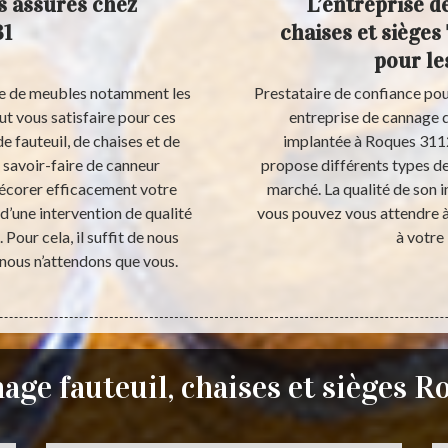
s assurés chez
L’entreprise d
31
chaises et sièges
pour le
ière de meubles notamment les
Prestataire de confiance pour
eut vous satisfaire pour ces
entreprise de cannage de
 fauteuil, de chaises et de
implantée à Roques 31120
 savoir-faire de canneur
propose différents types de
écorer efficacement votre
marché. La qualité de son 
d’une intervention de qualité
vous pouvez vous attendre à 
Pour cela, il suffit de nous
à votre
 nous n’attendons que vous.
age fauteuil, chaises et sièges R