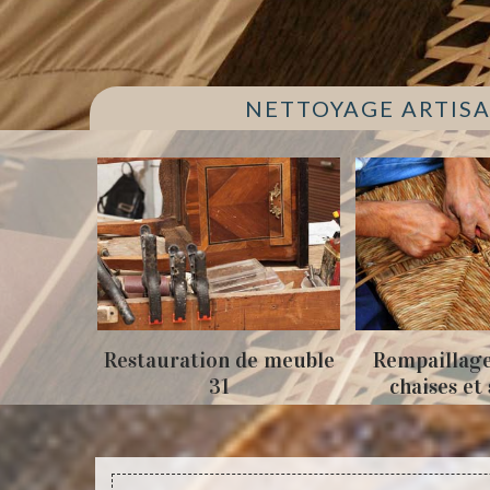
NETTOYAGE ARTISA
Restauration de meuble
Rempaillage fauteuil
31
chaises et siège 31