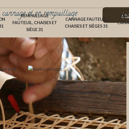
 cannage et en rempaillage
in
REMPAILLAGE
CAP
ON
CANNAGE FAUTEUIL,
FAUTEUIL, CHAISES ET
CANA
31
CHAISES ET SIÈGES 31
SIÈGE 31