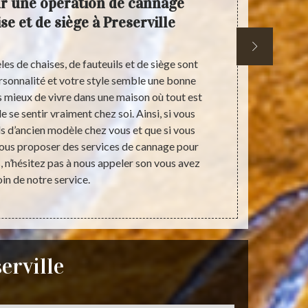
ur une opération de cannage
Rempail
ise et de siège à Preserville
à Pre
 de chaises, de fauteuils et de siège sont
Possédant u
rsonnalité et votre style semble une bonne
un rempailleu
urs mieux de vivre dans une maison où tout est
jouit de la 
 se sentir vraiment chez soi. Ainsi, si vous
soignées et 
ls d’ancien modèle chez vous et que si vous
aux normes e
vous proposer des services de cannage pour
vos exigenc
, n’hésitez pas à nous appeler son vous avez
v
in de notre service.
erville