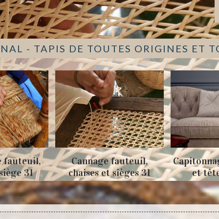
NAL - TAPIS DE TOUTES ORIGINES ET 
,
Cannage fauteuil,
Capitonnage de ca
chaises et sièges 31
et tête de lit 3