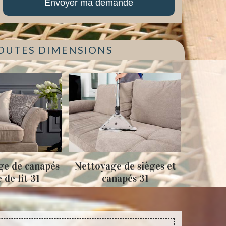
TOUTES DIMENSIONS
napés
Nettoyage de sièges et
Tapissage faute
1
canapés 31
sièges 31