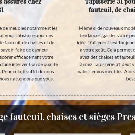
s assurés chez
Tapisserie 31 po
31
fauteuil, de cha
ière de meubles notamment les
Même si de nouveaux modèles
eut vous satisfaire pour ces
tendances, garder votre pe
 fauteuil, de chaises et de
idée. D’ailleurs, il est toujo
 savoir-faire de canneur
à votre goût. Cela permet de
écorer efficacement votre
avez des chaises et fauteui
d’une intervention de qualité
l’aimez Tapisserie 31 peut 
Pour cela, il suffit de nous
valoriser vos meubles. Alors
 nous n’attendons que vous.
beso
e fauteuil, chaises et sièges Pres