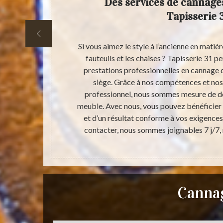
ises et
Des services de cannage
 demande
Tapisserie 
r de
de cannage de
Si vous aimez le style à l’ancienne en mat
apporter votre
fauteuils et les chaises ? Tapisserie 31 p
era sans que
prestations professionnelles en cannage de
ez pas vous
siège. Grâce à nos compétences et nos
tre adresse. Le
professionnel, nous sommes mesure de d
s.
meuble. Avec nous, vous pouvez bénéficier 
et d’un résultat conforme à vos exigences. 
contacter, nous sommes joignables 7 j/7,
Cannag