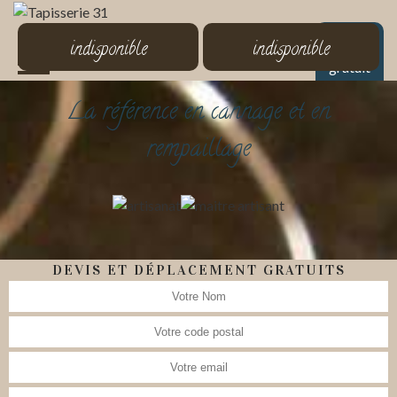
MENU
indisponible
indisponible
Devis
gratuit
La référence en cannage et en
rempaillage
DEVIS ET DÉPLACEMENT GRATUITS