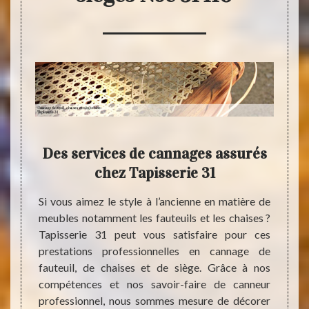
rise
Des services de cannages assurés
T
e
chez Tapisserie 31
co
0 ?
fau
Si vous aimez le style à l’ancienne en matière de
meubles notamment les fauteuils et les chaises ?
nage de
Tapisserie 31 peut vous satisfaire pour ces
 il est
Arrivé
prestations professionnelles en cannage de
nce des
Tapis
fauteuil, de chaises et de siège. Grâce à nos
ssurez-
spécia
compétences et nos savoir-faire de canneur
 celle-
chaise
professionnel, nous sommes mesure de décorer
firment
d’un