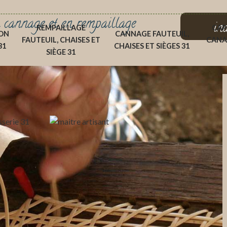
 cannage et en rempaillage
in
REMPAILLAGE
CAP
ON
CANNAGE FAUTEUIL,
FAUTEUIL, CHAISES ET
CANA
31
CHAISES ET SIÈGES 31
SIÈGE 31