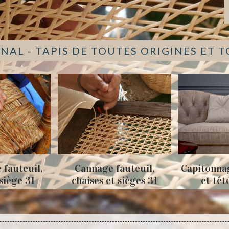
NAL - TAPIS DE TOUTES ORIGINES ET 
Cannage fauteuil,
Capitonnage de cana
chaises et sièges 31
et tête de lit 31