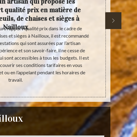
un artisan qui propose les
Un c
t qualité prix en matière de
uils, de chaises et sièges à
Nailloux
urs rapport qualité prix dans le cadre de
Vous aimez le
ises et sièges à Nailloux, il est recommandé
en avez, 
estations qui sont assurées par l’artisan
services d’
érience et son savoir-faire, il ne cesse de
vous être tr
i sont accessibles à tous les budgets. Il est
fauteuils, n’h
couvrir ses conditions tarifaires en vous
il est de not
et ou en l’appelant pendant les horaires de
Nous interven
travail.
vous 
illoux