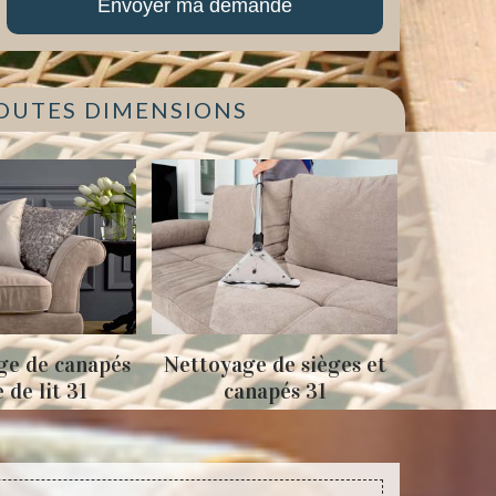
TOUTES DIMENSIONS
pés
Nettoyage de sièges et
Tapissage fauteui
canapés 31
sièges 31