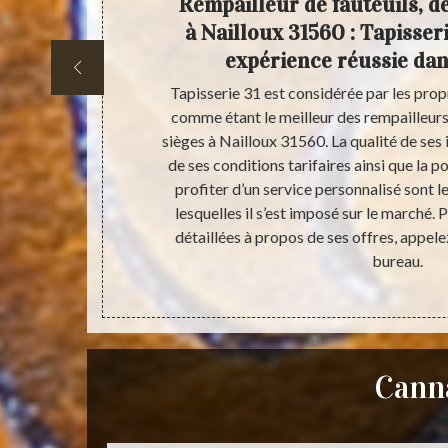
e de
Rempailleur de fauteuils, de
illoux
à Nailloux 31560 : Tapisser
e 31
expérience réussie da
rie 31 se
Tapisserie 31 est considérée par les propr
illage, de
comme étant le meilleur des rempailleurs 
is aussi dans
sièges à Nailloux 31560. La qualité de ses i
rincipale pour
de ses conditions tarifaires ainsi que la po
la s’ajoute ses
profiter d’un service personnalisé sont l
ets. Appelez-
lesquelles il s’est imposé sur le marché.
détaillées à propos de ses offres, appele
bureau.
Canna