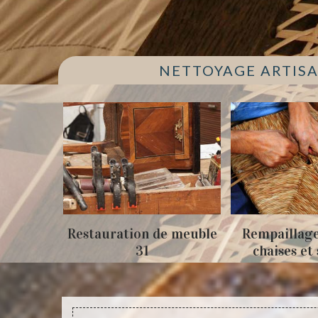
NETTOYAGE ARTISA
Restauration de meuble
Rempaillage fauteuil,
31
chaises et siège 31