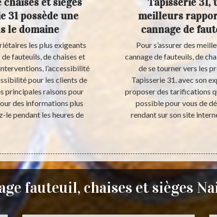
 chaises et sièges
Tapisserie 31, 
ie 31 possède une
meilleurs rappor
ns le domaine
cannage de faute
iétaires les plus exigeants
Pour s’assurer des meille
de fauteuils, de chaises et
cannage de fauteuils, de cha
nterventions, l’accessibilité
de se tourner vers les pr
ssibilité pour les clients de
Tapisserie 31. avec son exp
es principales raisons pour
proposer des tarifications qu
 Pour des informations plus
possible pour vous de dé
z-le pendant les heures de
rendant sur son site intern
ge fauteuil, chaises et sièges Na