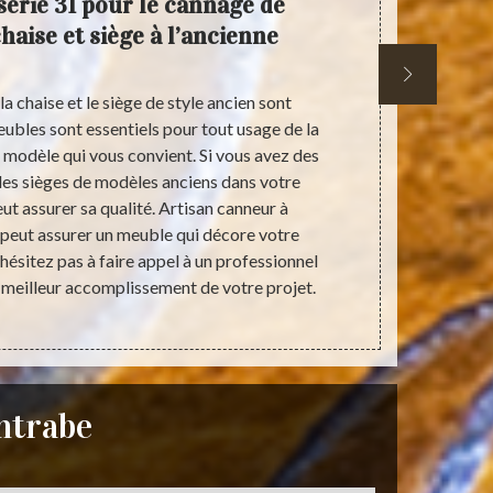
serie 31 pour le cannage de
Cann
chaise et siège à l’ancienne
siège
 la chaise et le siège de style ancien sont
Bien qu’il
ubles sont essentiels pour tout usage de la
cannage de 
le modèle qui vous convient. Si vous avez des
grandement à
 des sièges de modèles anciens dans votre
ville. Ils do
ut assurer sa qualité. Artisan canneur à
s’assurer 
peut assurer un meuble qui décore votre
conditions
’hésitez pas à faire appel à un professionnel
solliciter l
e meilleur accomplissement de votre projet.
ntrabe