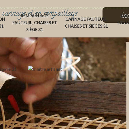
 cannage et en rempaillage
in
REMPAILLAGE
CAP
ON
CANNAGE FAUTEUIL,
FAUTEUIL, CHAISES ET
CANA
31
CHAISES ET SIÈGES 31
SIÈGE 31