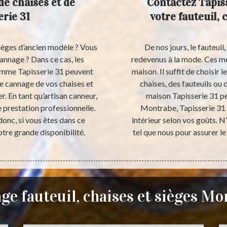
de chaises et de
Contactez Tapis
erie 31
votre fauteuil, 
 sièges d’ancien modèle ? Vous
De nos jours, le fauteuil,
cannage ? Dans ce cas, les
redevenus à la mode. Ces me
omme Tapisserie 31 peuvent
maison. Il suffit de choisir 
 le cannage de vos chaises et
chaises, des fauteuils ou
r. En tant qu’artisan canneur,
maison Tapisserie 31 pe
e prestation professionnelle.
Montrabe, Tapisserie 31 
nc, si vous êtes dans ce
intérieur selon vos goûts. N
tre grande disponibilité.
tel que nous pour assurer l
ge fauteuil, chaises et sièges Mo