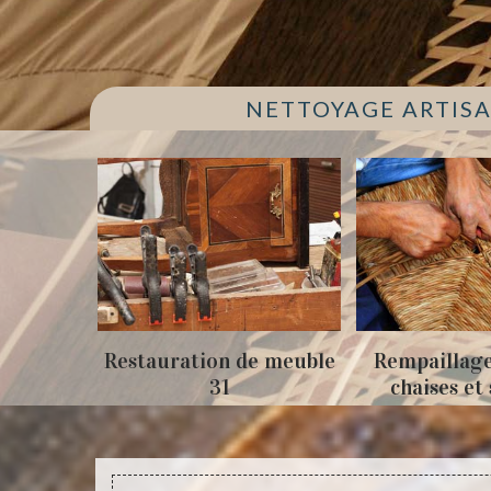
NETTOYAGE ARTISA
uration de meuble
Rempaillage fauteuil,
31
chaises et siège 31