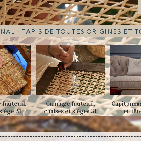
NAL - TAPIS DE TOUTES ORIGINES ET 
Cannage fauteuil,
Capitonnage de canapés
chaises et sièges 31
et tête de lit 31