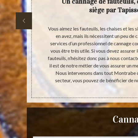
ises et
Un cannage de fauteuils, 
demande
siège par Tapiss
r de
de cannage de
Vous aimez les fauteuils, les chaises et les
pporter votre
en avez, mais ils nécessitent un peu de 
era sans que
services d’un professionnel de cannage c
ez pas vous
vous être très utile. Si vous devez assurer
tre adresse. Le
fauteuils, n’hésitez donc pas à nous contacte
s.
il est de notre métier de vous assurer un m
Nous intervenons dans tout Montrabe do
secteur, vous pouvez de bénéficier de no
Canna