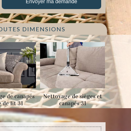
TOUTES DIMENSIONS
Nettoyage de sièges et
Tapissage fauteuils et
canapés 31
sièges 31