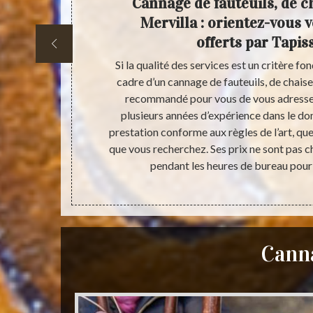
cannage
Cannage de fauteuils, de ch
ervilla
Mervilla : orientez-vous v
offerts par Tapis
s, de chaises
Si la qualité des services est un critère f
eigner sur
cadre d’un cannage de fauteuils, de chaises
 Assurez-vous
recommandé pour vous de vous adresser 
ité et que ses
plusieurs années d’expérience dans le dom
rvices. Les
prestation conforme aux règles de l’art, que
ix important.
que vous recherchez. Ses prix ne sont pas c
océdant à des
pendant les heures de bureau pour
Canna