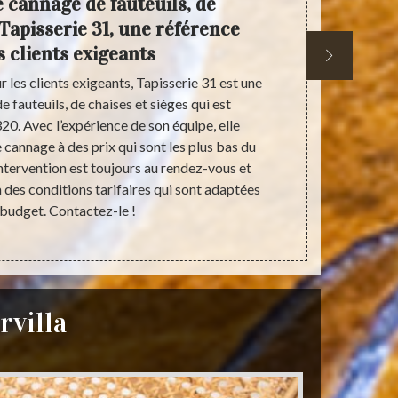
e cannage de fauteuils, de
Faite
 Tapisserie 31, une référence
faut
s clients exigeants
3
 les clients exigeants, Tapisserie 31 est une
Occupant 
 fauteuils, de chaises et sièges qui est
Tapisserie 31 
0. Avec l’expérience de son équipe, elle
de chaises et
 cannage à des prix qui sont les plus bas du
par les in
intervention est toujours au rendez-vous et
marché. Il 
des conditions tarifaires qui sont adaptées
confier vos 
 budget. Contactez-le !
ses chargés 
rvilla