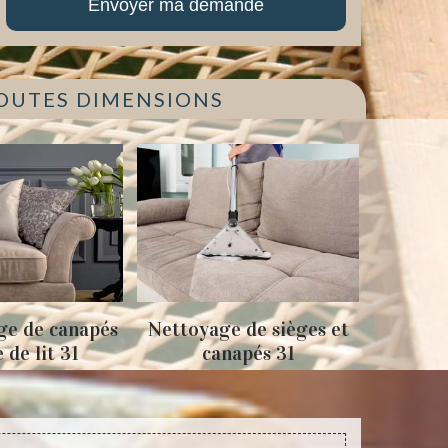
TOUTES DIMENSIONS
ge de canapés
Nettoyage de sièges et
Tapiss
e de lit 31
canapés 31