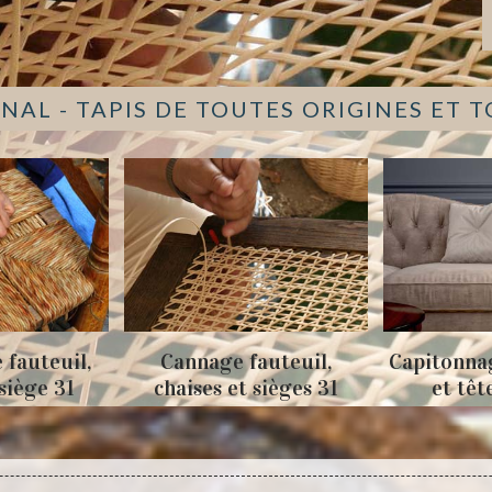
NAL - TAPIS DE TOUTES ORIGINES ET 
 fauteuil,
Cannage fauteuil,
Capitonna
 siège 31
chaises et sièges 31
et têt