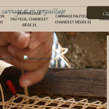
 cannage et en rempaillage
in
REMPAILLAGE
CAP
ON
CANNAGE FAUTEUIL,
FAUTEUIL, CHAISES ET
CANA
31
CHAISES ET SIÈGES 31
SIÈGE 31