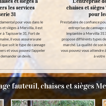
aises et sièges à
L’entreprise d
ers les services
chaises et sièges
serie 31
pour le
ondamental pour vous dans le
Prestataire de confiance pour
 et sièges à Mervilla, il est
entreprise de cannage de
à Tapisserie 31. Fort de
implantée à Mervilla 3132
aine, il vous assurera une
propose différents types de
l que soit le type de cannage
marché. La qualité de son 
hers et vous pouvez l’appeler
vous pouvez vous attendre à 
 demander un devis.
à votre
ge fauteuil, chaises et sièges Me