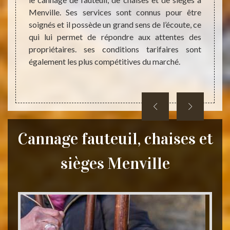
fauteu
ont les
Menville. Ses services sont connus pour être
tant q
blir un
soignés et il possède un grand sens de l’écoute, ce
vous a
ier vos
qui lui permet de répondre aux attentes des
Nous i
ent est
propriétaires. ses conditions tarifaires sont
vous 
ue vous
également les plus compétitives du marché.
bénéfi
au.
Cannage fauteuil, chaises et
sièges Menville