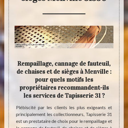
 de
Rempaillage, cannage de fauteuil,
U
es et
de chaises et de sièges à Menville :
chai
ar
pour quels motifs les
propriétaires recommandent-ils
Vous a
les services de Tapisserie 31 ?
d’anc
ns son
nécess
est un
Plébiscité par les clients les plus exigeants et
servic
age de
principalement les collectionneurs, Tapisserie 31
Tapiss
1530. Il
est un prestataire de choix pour le rempaillage et
devez
ar les
le cannage de fauteuil, de chaises et de sièges à