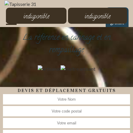
MENU
indisponible
indisponible
Devis
gratuit
La référence en cannage et en
rempaillage
DEVIS ET DÉPLACEMENT GRATUITS