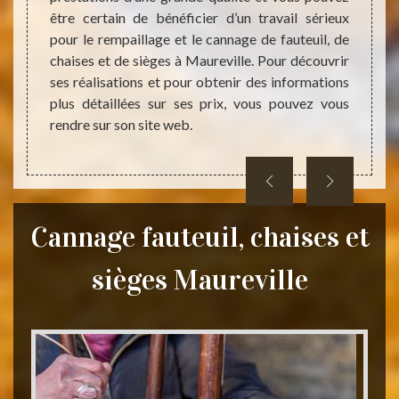
ualité.
être certain de bénéficier d’un travail sérieux
profes
31 peut
pour le rempaillage et le cannage de fauteuil, de
une pre
térieur
chaises et de sièges à Maureville. Pour découvrir
imposé
el à un
ses réalisations et pour obtenir des informations
coûts 
rer le
plus détaillées sur ses prix, vous pouvez vous
budget
rendre sur son site web.
Cannage fauteuil, chaises et
sièges Maureville