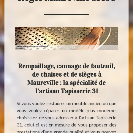
 le
Rempaillage, cannage de fauteuil,
Tap
aise
de chaises et de sièges à
fau
Maureville : la spécialité de
ch
l’artisan Tapisserie 31
iège de
e. Ces
Si vous voulez restaurer un meuble ancien ou que
Rempai
e de la
vous voulez réparer un modèle plus moderne,
Maure
ui vous
choisissez de vous adresser à l’artisan Tapisserie
connaî
uteuils
31. celui-ci est en mesure de vous proposer des
concur
 votre
prestations d’une grande qualité et vous pouvez
miss