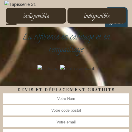
MENU
indisponible
indisponible
Devis
gratuit
La référence en cannage et en
rempaillage
DEVIS ET DÉPLACEMENT GRATUITS