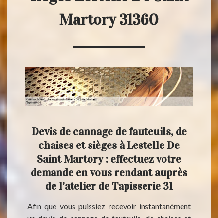
Martory 31360
ises
Devis de cannage de fauteuils, de
U
nt
chaises et sièges à Lestelle De
chai
 les
Saint Martory : effectuez votre
e 31
demande en vous rendant auprès
Vous a
de l’atelier de Tapisserie 31
d’anc
ritère
nécess
e d’un
Afin que vous puissiez recevoir instantanément
servic
ièges à
un devis de cannage de fauteuils, de chaises et