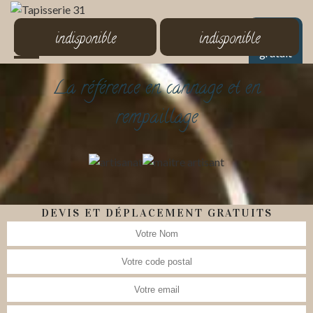
MENU
indisponible
indisponible
Devis
gratuit
La référence en cannage et en
rempaillage
DEVIS ET DÉPLACEMENT GRATUITS