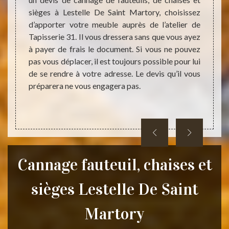
Tapiss
ommandé
sièges à Lestelle De Saint Martory, choisissez
devez
1. Fort
d’apporter votre meuble auprès de l’atelier de
fauteu
omaine,
Tapisserie 31. Il vous dressera sans que vous ayez
tant q
rme aux
à payer de frais le document. Si vous ne pouvez
vous a
cannage
pas vous déplacer, il est toujours possible pour lui
Nous i
hers et
de se rendre à votre adresse. Le devis qu’il vous
Martor
res de
préparera ne vous engagera pas.
pouv
disponi
Cannage fauteuil, chaises et
sièges Lestelle De Saint
Martory