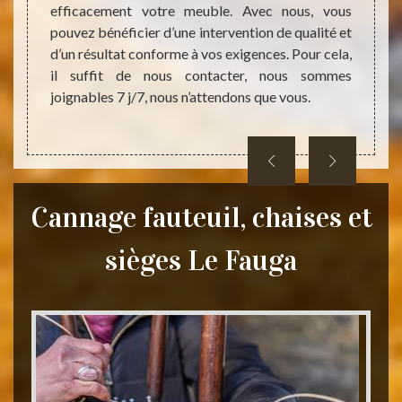
efficacement votre meuble. Avec nous, vous
bas du
d’expé
pouvez bénéficier d’une intervention de qualité et
on est
presta
d’un résultat conforme à vos exigences. Pour cela,
z vous
soit l
il suffit de nous contacter, nous sommes
ui sont
prix n
joignables 7 j/7, nous n’attendons que vous.
pendan
devis.
Cannage fauteuil, chaises et
sièges Le Fauga