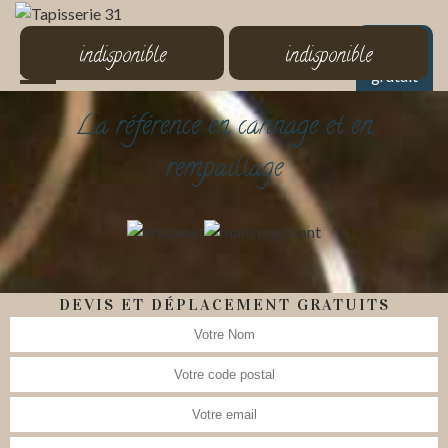
MENU
indisponible
indisponible
Devis
gratuit
La référence en cannage et en
rempaillage
DEVIS ET DÉPLACEMENT GRATUITS