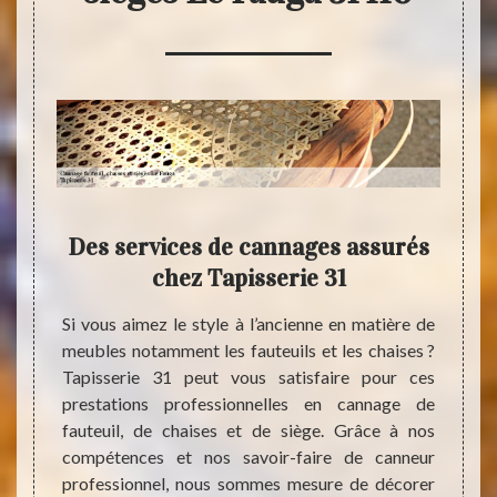
e
Des services de cannages assurés
Can
ges
chez Tapisserie 31
et
 pour
vou
Si vous aimez le style à l’ancienne en matière de
meubles notamment les fauteuils et les chaises ?
Tapisserie 31 peut vous satisfaire pour ces
lients
Si la
prestations professionnelles en cannage de
rise de
fonda
fauteuil, de chaises et de siège. Grâce à nos
qui est
cannag
compétences et nos savoir-faire de canneur
ence de
Fauga
professionnel, nous sommes mesure de décorer
ypes de
adress