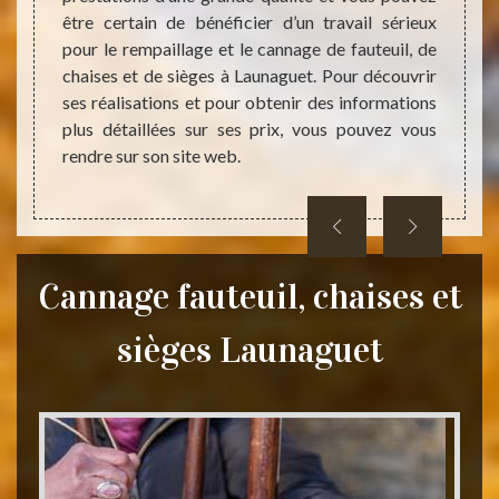
ont les
être certain de bénéficier d’un travail sérieux
profe
blir un
pour le rempaillage et le cannage de fauteuil, de
effica
ier vos
chaises et de sièges à Launaguet. Pour découvrir
assure
ent est
ses réalisations et pour obtenir des informations
qui so
ue vous
plus détaillées sur ses prix, vous pouvez vous
questi
au.
rendre sur son site web.
heures
Cannage fauteuil, chaises et
sièges Launaguet