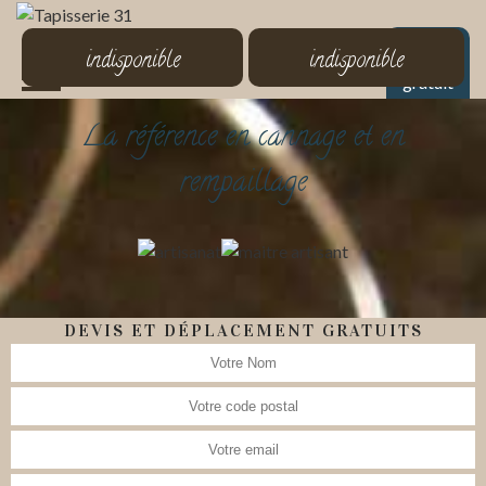
MENU
indisponible
indisponible
Devis
gratuit
La référence en cannage et en
rempaillage
DEVIS ET DÉPLACEMENT GRATUITS