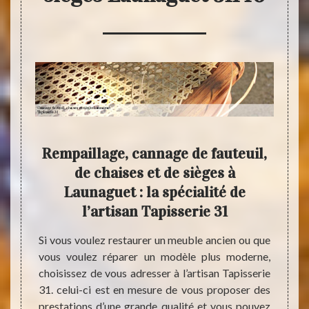
 de
Rempaillage, cannage de fauteuil,
T
es et
de chaises et de sièges à
co
ar
Launaguet : la spécialité de
fau
l’artisan Tapisserie 31
ns son
Si vous voulez restaurer un meuble ancien ou que
Arrivé
est un
vous voulez réparer un modèle plus moderne,
Tapis
age de
choisissez de vous adresser à l’artisan Tapisserie
spécia
 31140.
31. celui-ci est en mesure de vous proposer des
chaise
ar les
prestations d’une grande qualité et vous pouvez
sont 