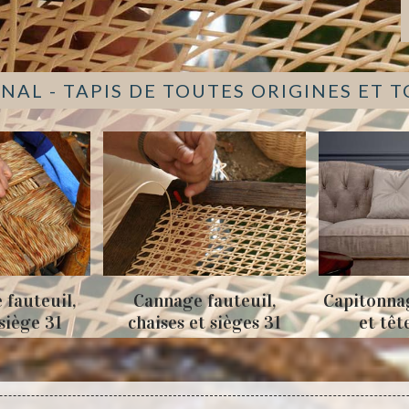
NAL - TAPIS DE TOUTES ORIGINES ET 
Cannage fauteuil,
Capitonnage de canapé
chaises et sièges 31
et tête de lit 31