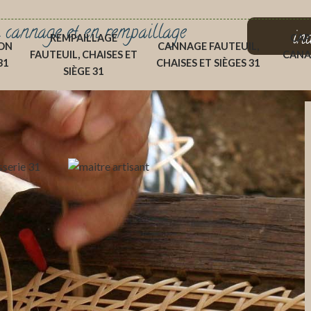
 cannage et en rempaillage
in
REMPAILLAGE
CAP
ON
CANNAGE FAUTEUIL,
FAUTEUIL, CHAISES ET
CANA
31
CHAISES ET SIÈGES 31
SIÈGE 31