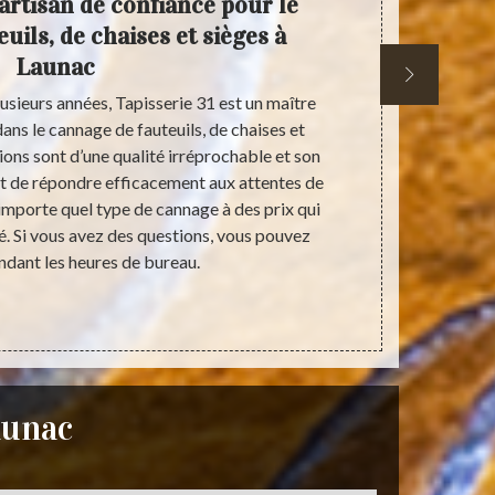
 artisan de confiance pour le
Rempai
uils, de chaises et sièges à
et 
Launac
plusieurs années, Tapisserie 31 est un maître
Si vous voule
dans le cannage de fauteuils, de chaises et
modèle plus m
tions sont d’une qualité irréprochable et son
31. celui-ci 
t de répondre efficacement aux attentes de
qualité et 
n’importe quel type de cannage à des prix qui
pour le remp
é. Si vous avez des questions, vous pouvez
Launac. Pour 
endant les heures de bureau.
plus détaill
aunac