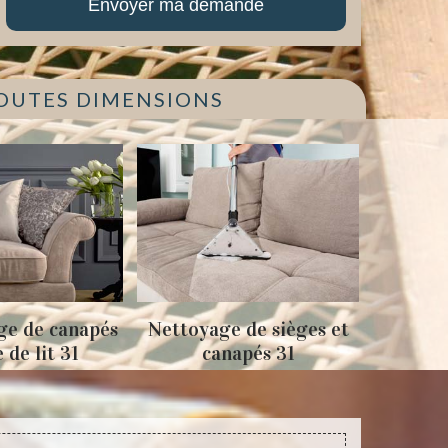
TOUTES DIMENSIONS
s
Nettoyage de sièges et
Tapissage fauteuils
canapés 31
sièges 31