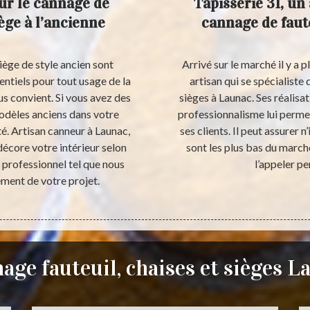
ur le cannage de
Tapisserie 31, un
iège à l’ancienne
cannage de faute
 siège de style ancien sont
Arrivé sur le marché il y a 
ntiels pour tout usage de la
artisan qui se spécialiste 
ous convient. Si vous avez des
sièges à Launac. Ses réalisa
modèles anciens dans votre
professionnalisme lui perme
é. Artisan canneur à Launac,
ses clients. Il peut assurer 
décore votre intérieur selon
sont les plus bas du march
n professionnel tel que nous
l’appeler p
ement de votre projet.
age fauteuil, chaises et sièges L