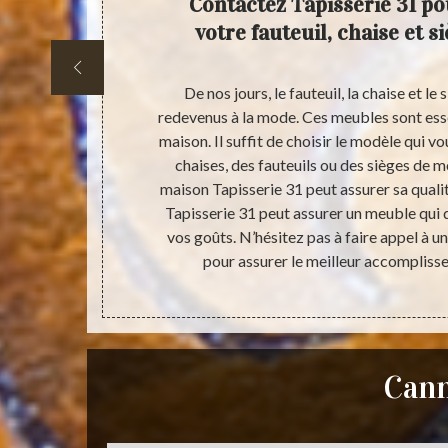
uil, de
Contactez Tapisserie 31 po
biscité
votre fauteuil, chaise et s
ac 31330 ,
De nos jours, le fauteuil, la chaise et le
x défiant la
redevenus à la mode. Ces meubles sont esse
e vous lui
maison. Il suffit de choisir le modèle qui v
 livrer une
chaises, des fauteuils ou des sièges de 
e marché, c’est
maison Tapisserie 31 peut assurer sa qualit
s à tous les
Tapisserie 31 peut assurer un meuble qui 
vos goûts. N’hésitez pas à faire appel à u
pour assurer le meilleur accompliss
Cann