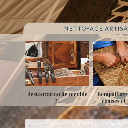
NETTOYAGE ARTISA
estauration de meuble
Rempaillage fauteuil,
31
chaises et siège 31