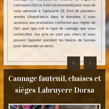
une ma
. Il est
Labruyere Dorsa, il est recommandé pour vous de
de se 
ces de
vous adresser à Tapisserie 31. Fort de plusieurs
des ch
ent vos
années d’expérience dans le domaine, il vous
vous e
nts par
assurera une prestation conforme aux règles de
vous 
bles du
l’art, quel que soit le type de cannage que vous
valori
étaillé
recherchez. Ses prix ne sont pas chers et vous
appele
r, vous
pouvez l’appeler pendant les heures de bureau
eau.
pour demander un devis.
Cannage fauteuil, chaises et
sièges Labruyere Dorsa