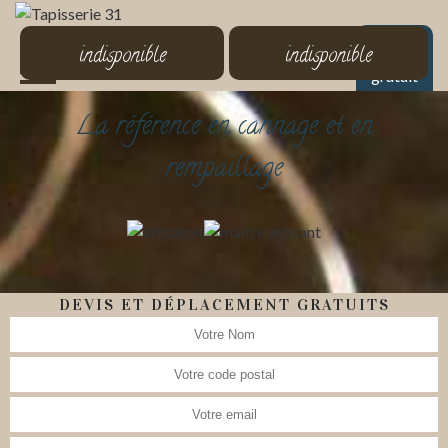
MENU
indisponible
indisponible
Devis
gratuit
La référence en cannage et en
rempaillage
DEVIS ET DÉPLACEMENT GRATUITS