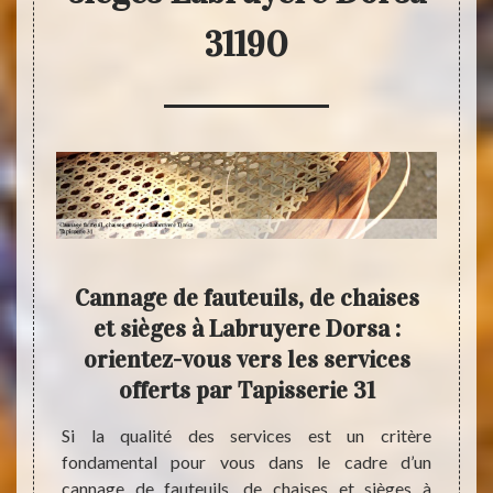
31190
an de
Cannage de fauteuils, de chaises
Tap
 de
et sièges à Labruyere Dorsa :
de 
es à
orientez-vous vers les services
offerts par Tapisserie 31
Même 
fauteu
ièges à
Si la qualité des services est un critère
person
 ainsi
fondamental pour vous dans le cadre d’un
idée. D
es sont
cannage de fauteuils, de chaises et sièges à