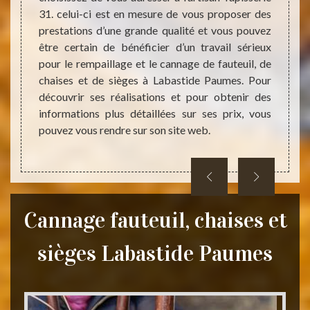
31. celui-ci est en mesure de vous proposer des
pporter
Labas
prestations d’une grande qualité et vous pouvez
rie 31.
posit
être certain de bénéficier d’un travail sérieux
ayer de
dans s
pour le rempaillage et le cannage de fauteuil, de
as vous
confia
chaises et de sièges à Labastide Paumes. Pour
i de se
cette 
découvrir ses réalisations et pour obtenir des
l vous
vous a
informations plus détaillées sur ses prix, vous
sollici
pouvez vous rendre sur son site web.
les mo
Cannage fauteuil, chaises et
sièges Labastide Paumes