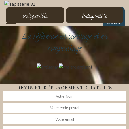
MENU
indisponible
indisponible
Devis
gratuit
La référence en cannage et en
rempaillage
DEVIS ET DÉPLACEMENT GRATUITS