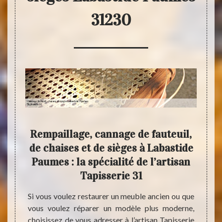
31230
, de
Rempaillage, cannage de fauteuil,
de
de chaises et de sièges à Labastide
fau
mande
Paumes : la spécialité de l’artisan
e
Tapisserie 31
Si vous voulez restaurer un meuble ancien ou que
vous voulez réparer un modèle plus moderne,
anément
Profit
choisissez de vous adresser à l’artisan Tapisserie
ises et
de rem