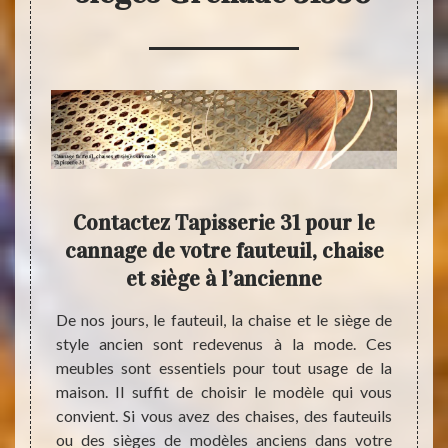
, de
Contactez Tapisserie 31 pour le
Fa
 :
cannage de votre fauteuil, chaise
cann
vous
et siège à l’ancienne
s
 de
De nos jours, le fauteuil, la chaise et le siège de
style ancien sont redevenus à la mode. Ces
Occup
meubles sont essentiels pour tout usage de la
domai
anément
maison. Il suffit de choisir le modèle qui vous
prest
ises et
convient. Si vous avez des chaises, des fauteuils
fauteu
r votre
ou des sièges de modèles anciens dans votre
se di
 31. Il