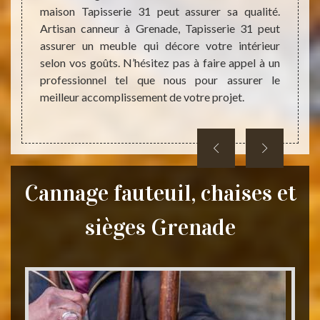
maison Tapisserie 31 peut assurer sa qualité.
interv
e frais
Artisan canneur à Grenade, Tapisserie 31 peut
plus b
placer,
assurer un meuble qui décore votre intérieur
devis 
endre à
selon vos goûts. N’hésitez pas à faire appel à un
meuble
rera ne
professionnel tel que nous pour assurer le
assuré
meilleur accomplissement de votre projet.
pouvez
Cannage fauteuil, chaises et
sièges Grenade