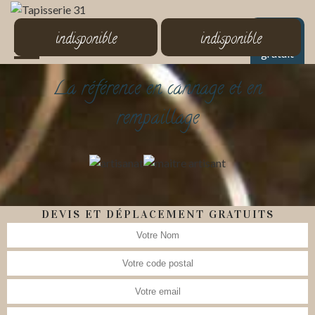
MENU
indisponible
indisponible
Devis
gratuit
La référence en cannage et en
rempaillage
DEVIS ET DÉPLACEMENT GRATUITS