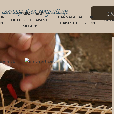
 cannage et en rempaillage
in
REMPAILLAGE
CAP
ON
CANNAGE FAUTEUIL,
FAUTEUIL, CHAISES ET
CANA
31
CHAISES ET SIÈGES 31
SIÈGE 31