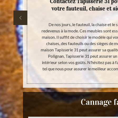
férence
Contactez Tapisserie 31 po
ses et
votre fauteuil, chaise et s
olignan exige
De nos jours, le fauteuil, la chaise et le
squelles sont
redevenus à la mode. Ces meubles sont esse
sure de vous
maison. Il suffit de choisir le modèle qui v
que soient vos
chaises, des fauteuils ou des sièges de 
ifications qui
maison Tapisserie 31 peut assurer sa quali
oir un devis
Polignan, Tapisserie 31 peut assurer u
uvez l’appeler
intérieur selon vos goûts. N’hésitez pas à f
tel que nous pour assurer le meilleur acco
Cannage fa