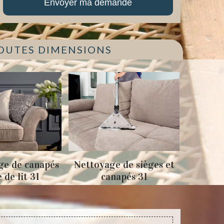
TOUTES DIMENSIONS
és
Nettoyage de sièges et
Tapissage fauteuil
canapés 31
sièges 31