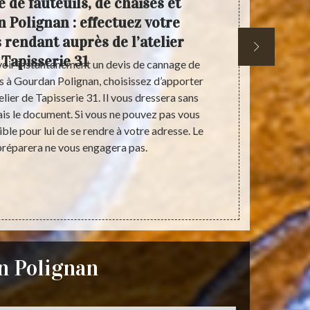
 de fauteuils, de chaises et
Rempai
 Polignan : effectuez votre
et
rendant auprès de l’atelier
s
 Tapisserie 31
voir instantanément un devis de cannage de
Si vous voule
ges à Gourdan Polignan, choisissez d’apporter
modèle plus m
lier de Tapisserie 31. Il vous dressera sans
31. celui-ci 
ais le document. Si vous ne pouvez pas vous
qualité et 
ible pour lui de se rendre à votre adresse. Le
pour le remp
 préparera ne vous engagera pas.
Gourdan Poli
informations
an Polignan