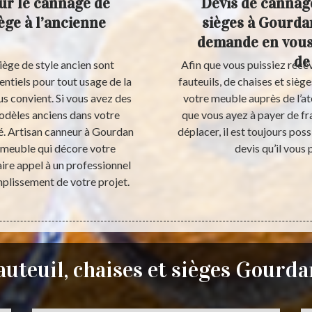
ur le cannage de
Devis de cannage
iège à l’ancienne
sièges à Gourdan
demande en vous 
de
 siège de style ancien sont
Afin que vous puissiez rece
ntiels pour tout usage de la
fauteuils, de chaises et siè
ous convient. Si vous avez des
votre meuble auprès de l’ate
modèles anciens dans votre
que vous ayez à payer de fr
té. Artisan canneur à Gourdan
déplacer, il est toujours poss
n meuble qui décore votre
devis qu’il vous
aire appel à un professionnel
mplissement de votre projet.
uteuil, chaises et sièges Gourd