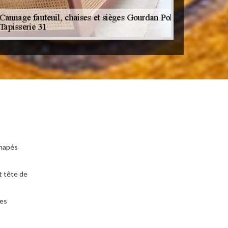
anapés
t tête de
ges