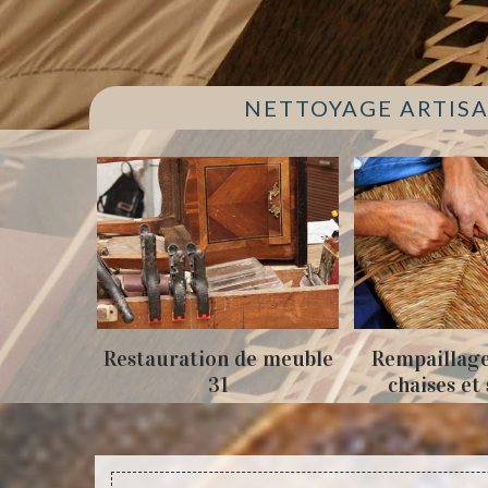
NETTOYAGE ARTISA
estauration de meuble
Rempaillage fauteuil,
31
chaises et siège 31