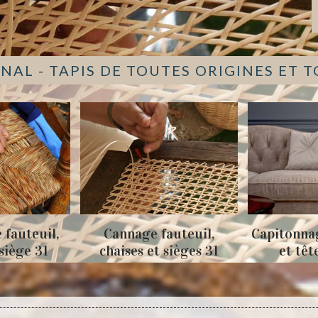
NAL - TAPIS DE TOUTES ORIGINES ET 
Cannage fauteuil,
Capitonnage de canap
chaises et sièges 31
et tête de lit 31