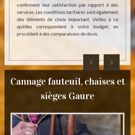
confirment leur satisfaction par rapport à des
bas du
l’arti
services. Les conditions tarifaires sont également
on est
savoi
des éléments de choix important. Veillez à ce
z vous
tarifi
qu’elles correspondent à votre budget, en
ui sont
budget
procédant à des comparaisons de devis.
ses co
site i
de trav
Cannage fauteuil, chaises et
sièges Gaure