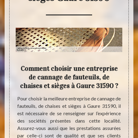
e
Comment choisir une entreprise
T
ges
de cannage de fauteuils, de
pr
 pour
chaises et sièges à Gaure 31590 ?
qual
de f
Pour choisir la meilleure entreprise de cannage de
fauteuils, de chaises et sièges à Gaure 31590, il
lients
est nécessaire de se renseigner sur l’expérience
rise de
Pour s
des sociétés présentes dans cette localité.
qui est
dans l
Assurez-vous aussi que les prestations assurées
ence de
et si
par celle-ci sont de qualité et que ses clients
ypes de
tourne