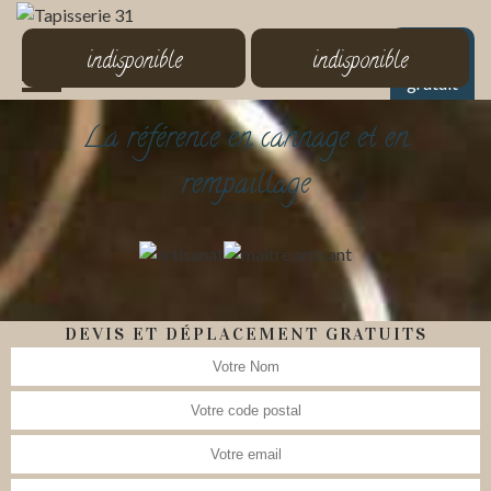
MENU
indisponible
indisponible
Devis
gratuit
La référence en cannage et en
rempaillage
DEVIS ET DÉPLACEMENT GRATUITS