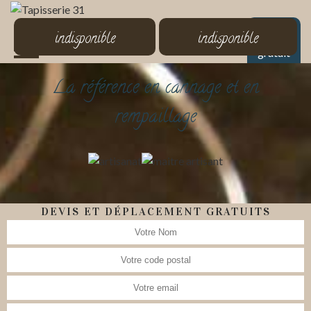
MENU
indisponible
indisponible
Devis
gratuit
La référence en cannage et en
rempaillage
DEVIS ET DÉPLACEMENT GRATUITS