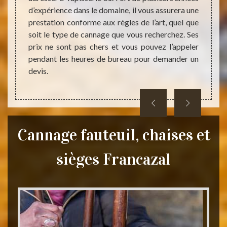
d’expérience dans le domaine, il vous assurera une
canna
e frais
prestation conforme aux règles de l’art, quel que
march
placer,
soit le type de cannage que vous recherchez. Ses
toujo
endre à
prix ne sont pas chers et vous pouvez l’appeler
attend
rera ne
pendant les heures de bureau pour demander un
adapté
devis.
Cannage fauteuil, chaises et
sièges Francazal