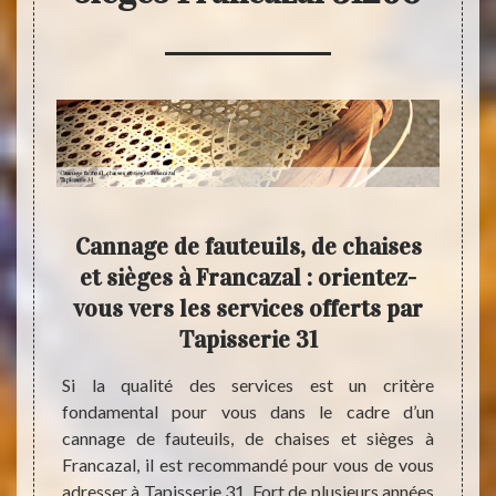
, de
Cannage de fauteuils, de chaises
l :
et sièges à Francazal : orientez-
fa
vous
vous vers les services offerts par
Tapi
 de
Tapisserie 31
Si la qualité des services est un critère
Prest
fondamental pour vous dans le cadre d’un
exigea
anément
cannage de fauteuils, de chaises et sièges à
cannag
ises et
Francazal, il est recommandé pour vous de vous
implan
r votre
adresser à Tapisserie 31. Fort de plusieurs années
de son
 31. Il