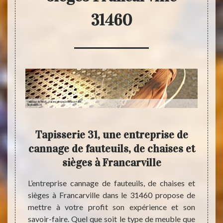
31460
de
Tapisserie 31, une entreprise de
Trav
serie
cannage de fauteuils, de chaises et
chai
sièges à Francarville
pro
3
 sièges
L’entreprise cannage de fauteuils, de chaises et
is ils
sièges à Francarville dans le 31460 propose de
as, les
mettre à votre profit son expérience et son
Avec l
e comme
savoir-faire. Quel que soit le type de meuble que
Tapiss