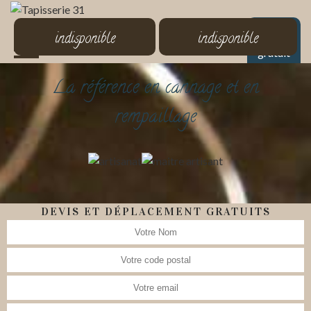
MENU
indisponible
indisponible
Devis
gratuit
La référence en cannage et en
rempaillage
DEVIS ET DÉPLACEMENT GRATUITS