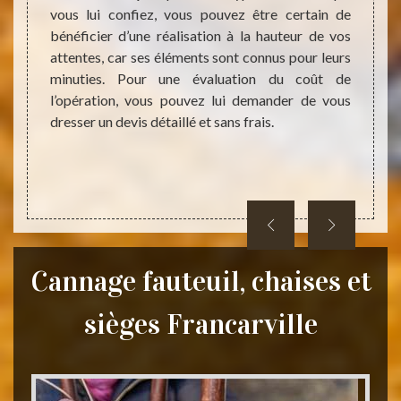
Si vous
vous lui confiez, vous pouvez être certain de
confia
ses et
bénéficier d’une réalisation à la hauteur de vos
l’exéc
ter. En
attentes, car ses éléments sont connus pour leurs
siège
tier de
minuties. Pour une évaluation du coût de
interv
nnelle.
l’opération, vous pouvez lui demander de vous
l’écou
onc, si
dresser un devis détaillé et sans frais.
réputé
vez de
trava
propos
Cannage fauteuil, chaises et
sièges Francarville