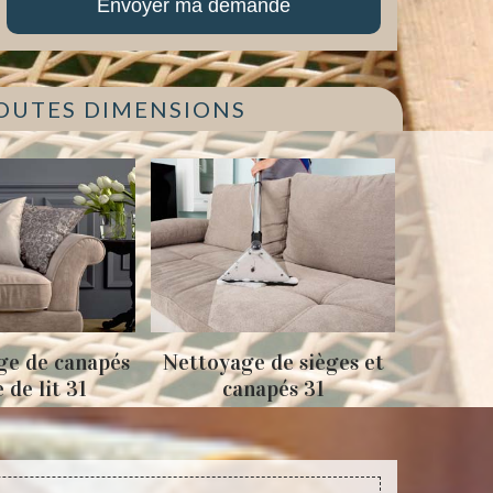
TOUTES DIMENSIONS
ge de canapés
Nettoyage de sièges et
Tapiss
e de lit 31
canapés 31