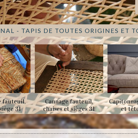
NAL - TAPIS DE TOUTES ORIGINES ET 
 fauteuil,
Cannage fauteuil,
Capitonna
 siège 31
chaises et sièges 31
et têt