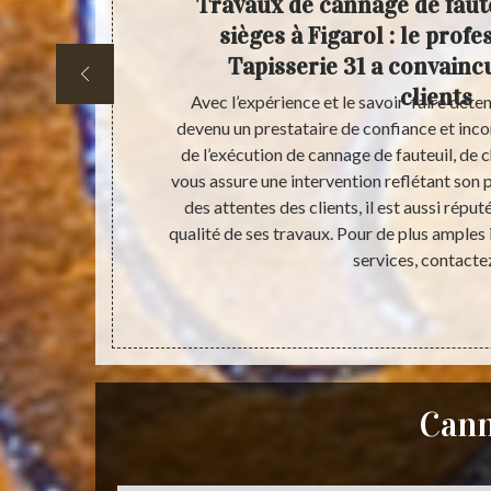
et de
Travaux de cannage de faute
sièges à Figarol : le prof
Tapisserie 31 a convain
clients
 modèle ? Vous
Avec l’expérience et le savoir-faire déten
e cas, les
devenu un prestataire de confiance et inc
e 31 peuvent
de l’exécution de cannage de fauteuil, de ch
os chaises et
vous assure une intervention reflétant son 
rtisan canneur,
des attentes des clients, il est aussi répu
ofessionnelle.
qualité de ses travaux. Pour de plus amples
s ce secteur,
services, contactez
ilité.
Cann