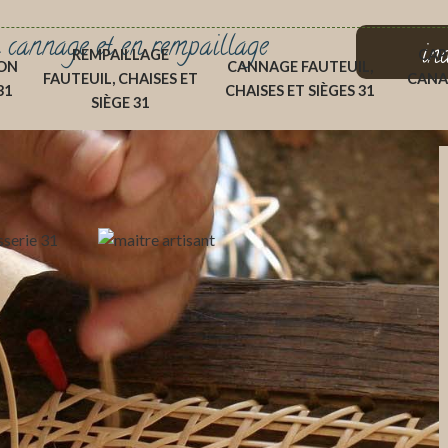
 cannage et en rempaillage
in
REMPAILLAGE
CAP
ON
CANNAGE FAUTEUIL,
FAUTEUIL, CHAISES ET
CANA
31
CHAISES ET SIÈGES 31
SIÈGE 31