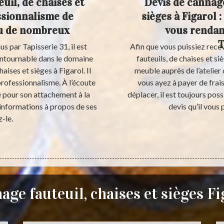
uil, de chaises et
Devis de cannage
essionnalisme de
sièges à Figarol 
cu de nombreux
vous rendant
T
us par Tapisserie 31, il est
Afin que vous puissiez rece
ontournable dans le domaine
fauteuils, de chaises et si
aises et sièges à Figarol. Il
meuble auprès de l’atelier 
professionnalisme. À l’écoute
vous ayez à payer de frai
té pour son attachement à la
déplacer, il est toujours poss
 informations à propos de ses
devis qu’il vous
-le.
age fauteuil, chaises et sièges Fi