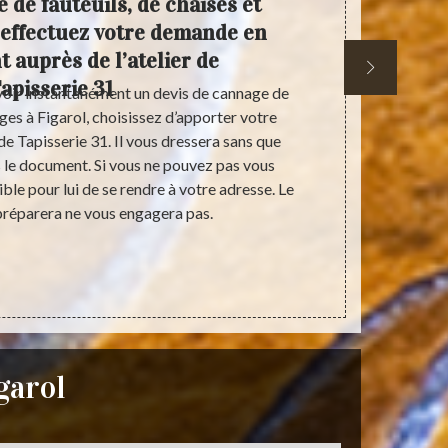
 de fauteuils, de chaises et
Rempai
: effectuez votre demande en
et 
 auprès de l’atelier de
apisserie 31
voir instantanément un devis de cannage de
Si vous voule
èges à Figarol, choisissez d’apporter votre
modèle plus m
de Tapisserie 31. Il vous dressera sans que
31. celui-ci 
s le document. Si vous ne pouvez pas vous
qualité et 
ible pour lui de se rendre à votre adresse. Le
pour le remp
 préparera ne vous engagera pas.
Figarol. Pour
plus détaill
garol