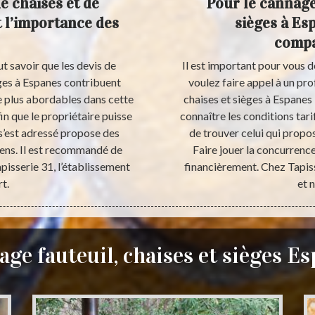
e chaises et de
Pour le cannage 
t l’importance des
sièges à Es
compa
aut savoir que les devis de
Il est important pour vous 
èges à Espanes contribuent
voulez faire appel à un pro
e plus abordables dans cette
chaises et sièges à Espane
fin que le propriétaire puisse
connaître les conditions tari
l s’est adressé propose des
de trouver celui qui propos
yens. Il est recommandé de
Faire jouer la concurren
apisserie 31, l’établissement
financièrement. Chez Tapiss
rt.
et 
ge fauteuil, chaises et sièges E