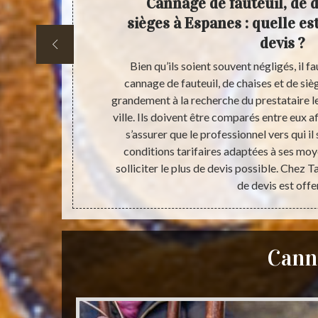
ises et
Cannage de fauteuil, de d
sme de
sièges à Espanes : quelle es
reux
devis ?
e 31, il est
Bien qu’ils soient souvent négligés, il f
ns le domaine
cannage de fauteuil, de chaises et de si
 à Espanes. Il
grandement à la recherche du prestataire l
me. À l’écoute
ville. Ils doivent être comparés entre eux a
achement à la
s’assurer que le professionnel vers qui i
 propos de ses
conditions tarifaires adaptées à ses mo
solliciter le plus de devis possible. Chez T
de devis est offe
Canna