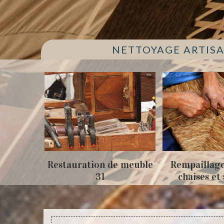
NETTOYAGE ARTISA
Restauration de meuble
Rempaillage fauteuil
31
chaises et siège 31