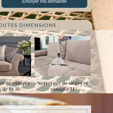
TOUTES DIMENSIONS
napés
Nettoyage de sièges et
Tapissage faute
1
canapés 31
sièges 31