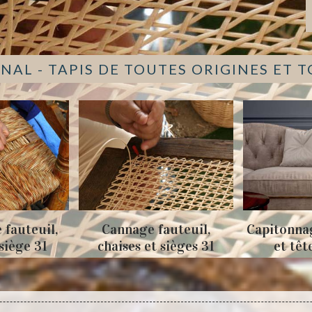
NAL - TAPIS DE TOUTES ORIGINES ET 
,
Cannage fauteuil,
Capitonnage de ca
chaises et sièges 31
et tête de lit 3