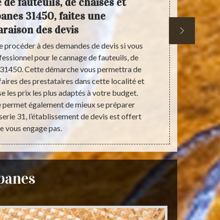
de fauteuils, de chaises et
Rempail
panes 31450, faites une
à Espa
raison des devis
de procéder à des demandes de devis si vous
Possédant u
fessionnel pour le cannage de fauteuils, de
un rempaill
s 31450. Cette démarche vous permettra de
jouit de la 
faires des prestataires dans cette localité et
soignées et 
e les prix les plus adaptés à votre budget.
aux normes e
ce permet également de mieux se préparer
vos exigenc
erie 31, l’établissement de devis est offert
v
ne vous engage pas.
spanes