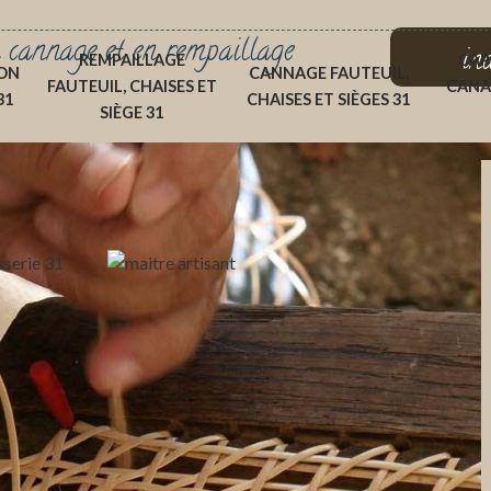
 cannage et en rempaillage
in
REMPAILLAGE
CAP
ON
CANNAGE FAUTEUIL,
FAUTEUIL, CHAISES ET
CANA
31
CHAISES ET SIÈGES 31
SIÈGE 31