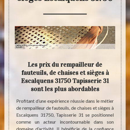
tion
Les prix du rempailleur de
Tapi
e et
fauteuils, de chaises et sièges à
ré
Escalquens 31750 Tapisserie 31
fau
sont les plus abordables
es, de
r votre
Profitant d’une expérience réussie dans le métier
Le can
e bonne
de rempailleur de fauteuils, de chaises et sièges à
Escalq
vre dans
Escalquens 31750, Tapisserie 31 se positionnel
expéri
 permet
comme un acteur incontournable dans son
par le
us avez
domaine d’activité. Il bénéficie de la confiance
mesure