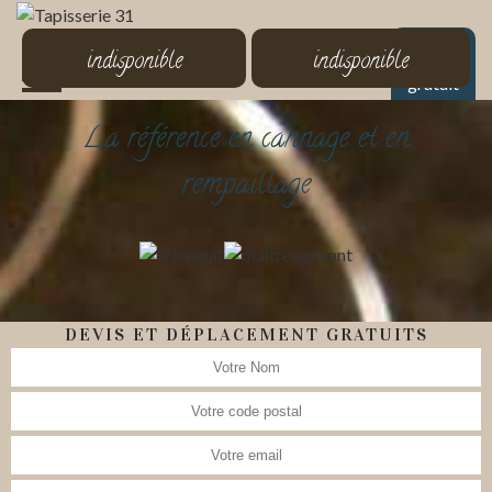
MENU
indisponible
indisponible
Devis
gratuit
La référence en cannage et en
rempaillage
DEVIS ET DÉPLACEMENT GRATUITS