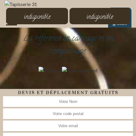
MENU
indisponible
indisponible
Devis
gratuit
La référence en cannage et en
rempaillage
DEVIS ET DÉPLACEMENT GRATUITS