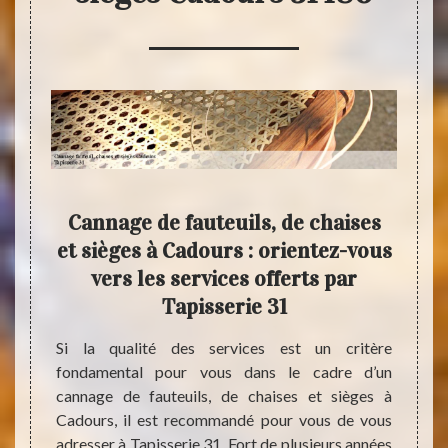
, de
Cannage de fauteuils, de chaises
Fa
 :
et sièges à Cadours : orientez-vous
cann
vous
vers les services offerts par
 de
Tapisserie 31
Si la qualité des services est un critère
Occup
fondamental pour vous dans le cadre d’un
domai
anément
cannage de fauteuils, de chaises et sièges à
prest
ises et
Cadours, il est recommandé pour vous de vous
fauteu
r votre
adresser à Tapisserie 31. Fort de plusieurs années
se di
 31. Il