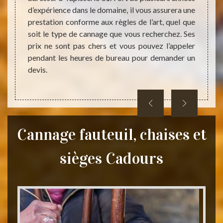
d’expérience dans le domaine, il vous assurera une
interv
e frais
prestation conforme aux règles de l’art, quel que
plus b
placer,
soit le type de cannage que vous recherchez. Ses
devis 
endre à
prix ne sont pas chers et vous pouvez l’appeler
meuble
rera ne
pendant les heures de bureau pour demander un
assuré
devis.
pouvez
Cannage fauteuil, chaises et
sièges Cadours