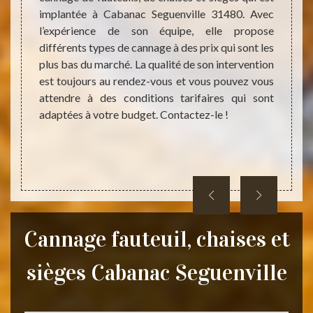
. Il est
implantée à Cabanac Seguenville 31480. Avec
rempai
ces de
l’expérience de son équipe, elle propose
Cabana
ent vos
différents types de cannage à des prix qui sont les
interv
nts par
plus bas du marché. La qualité de son intervention
tarifai
bles du
est toujours au rendez-vous et vous pouvez vous
de pro
étaillé
attendre à des conditions tarifaires qui sont
princi
r, vous
adaptées à votre budget. Contactez-le !
sur l
eau.
détail
pendan
Cannage fauteuil, chaises et
sièges Cabanac Seguenville