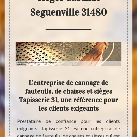
Seguenville 31480
an de
L’entreprise de cannage de
R
 de
fauteuils, de chaises et sièges
c
es à
Tapisserie 31, une référence pour
Seg
les clients exigeants
pos
ièges à
Prestataire de confiance pour les clients
e ainsi
exigeants, Tapisserie 31 est une entreprise de
Tapiss
es sont
cannage de fauteuils, de chaises et sièges qui est
les pl