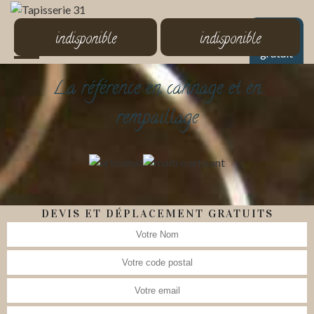
MENU
indisponible
indisponible
Devis
gratuit
La référence en cannage et en
rempaillage
DEVIS ET DÉPLACEMENT GRATUITS