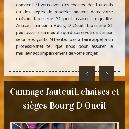
convient. Si vous avez des chaises, des fauteuils
fauteu
andé de
ou des sièges de modèles anciens dans votre
mais a
ssurées
maison Tapisserie 31 peut assurer sa qualité.
interve
ence et
Artisan canneur à Bourg D Oueil, Tapisserie 31
les cli
ser des
peut assurer un meuble qui décore votre intérieur
cela s
ous les
selon vos goûts. N’hésitez pas à faire appel à un
access
couvrir
professionnel tel que nous pour assurer le
sur son
meilleur accomplissement de votre projet.
oraires
Cannage fauteuil, chaises et
sièges Bourg D Oueil