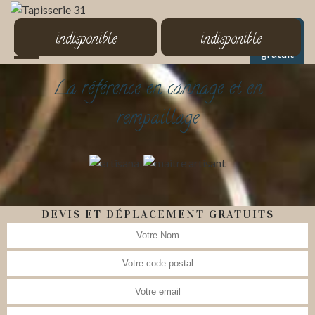
MENU
indisponible
indisponible
Devis
gratuit
La référence en cannage et en
rempaillage
DEVIS ET DÉPLACEMENT GRATUITS