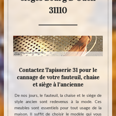
31110
ui
Contactez Tapisserie 31 pour le
ort
cannage de votre fauteuil, chaise
cann
nnage
et siège à l’ancienne
de 
ges à
fa
De nos jours, le fauteuil, la chaise et le siège de
style ancien sont redevenus à la mode. Ces
Présen
meubles sont essentiels pour tout usage de la
Tapis
té prix
maison. Il suffit de choisir le modèle qui vous
dans l
chaises