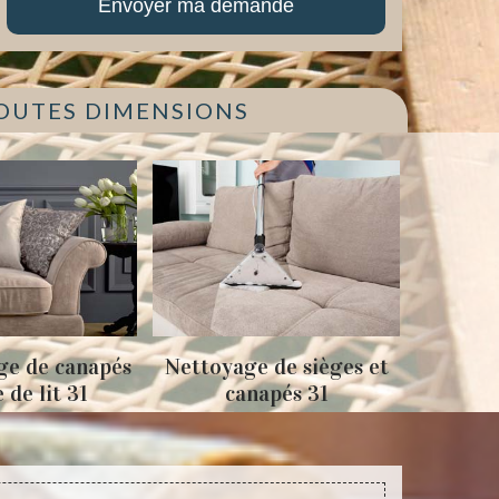
TOUTES DIMENSIONS
anapés
Nettoyage de sièges et
Tapissage faut
31
canapés 31
sièges 3