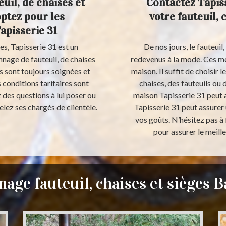
uil, de chaises et
Contactez Tapis
optez pour les
votre fauteuil, 
apisserie 31
es, Tapisserie 31 est un
De nos jours, le fauteuil,
nnage de fauteuil, de chaises
redevenus à la mode. Ces me
s sont toujours soignées et
maison. Il suffit de choisir 
 conditions tarifaires sont
chaises, des fauteuils ou
 des questions à lui poser ou
maison Tapisserie 31 peut a
elez ses chargés de clientèle.
Tapisserie 31 peut assurer 
vos goûts. N’hésitez pas à 
pour assurer le meill
age fauteuil, chaises et sièges 