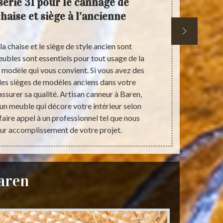
serie 31 pour le cannage de
Tapiss
chaise et siège à l’ancienne
fau
 la chaise et le siège de style ancien sont
Même si de n
ubles sont essentiels pour tout usage de la
tendances, g
le modèle qui vous convient. Si vous avez des
idée. D’ailleu
 des sièges de modèles anciens dans votre
à votre goût
ssurer sa qualité. Artisan canneur à Baren,
avez des cha
un meuble qui décore votre intérieur selon
l’aimez Tapi
faire appel à un professionnel tel que nous
valoriser vos
eur accomplissement de votre projet.
Baren