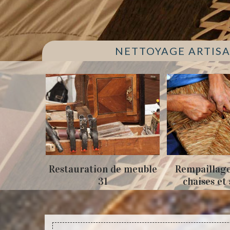
NETTOYAGE ARTISA
Restauration de meuble
Rempaillage fauteui
31
chaises et siège 31