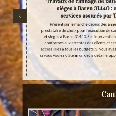
e de
Travaux de cannage de faute
Baren
sièges à Baren 31440 : 
e 31
services assurés par T
rie 31 se
Présent sur le marché depuis des anné
illage, de
prestataire de choix pour l’exécution de ca
aussi dans ses
et sièges à Baren 31440. Ses intervention
ncipale pour
conformes aux attentes des clients et ses
la s’ajoute ses
accessibles à tous les budgets. Si vous avez
ets. Appelez-
si vous voulez obtenir un devis détaillé, app
Cann