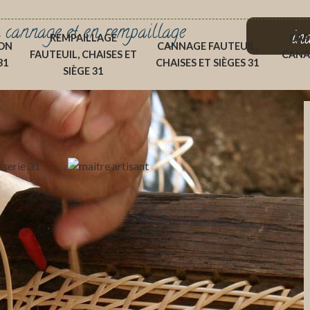
 cannage et en rempaillage
in
REMPAILLAGE
CAP
ON
CANNAGE FAUTEUIL,
FAUTEUIL, CHAISES ET
CANA
31
CHAISES ET SIÈGES 31
SIÈGE 31