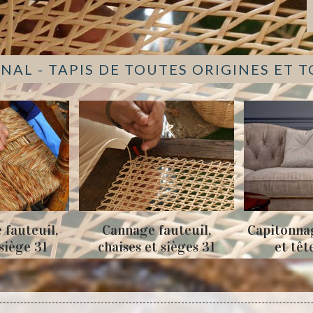
NAL - TAPIS DE TOUTES ORIGINES ET 
l,
Cannage fauteuil,
Capitonnage de c
chaises et sièges 31
et tête de lit 