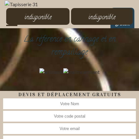
MENU
indisponible
indisponible
Devis
gratuit
La référence en cannage et en
rempaillage
DEVIS ET DÉPLACEMENT GRATUITS