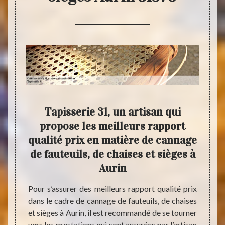
ises
Tapisserie 31, un artisan qui
Pou
vous
propose les meilleurs rapport
cha
ar
qualité prix en matière de cannage
fai
de fauteuils, de chaises et sièges à
Il est
Aurin
demand
ritère
profes
e d’un
Pour s’assurer des meilleurs rapport qualité prix
chaise
 Aurin,
dans le cadre de cannage de fauteuils, de chaises
vous 
esser à
et sièges à Aurin, il est recommandé de se tourner
tarifa
années
vers les prestations qui sont assurées par l’artisan