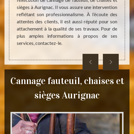
interv
 et son
sièges à Aurignac. Il vous assure une intervention
plus b
er des
reflétant son professionnalisme. À l’écoute des
devis 
ous les
attentes des clients, il est aussi réputé pour son
meuble
couvrir
attachement à la qualité de ses travaux. Pour de
assuré
sur son
plus amples informations à propos de ses
pouvez
oraires
services, contactez-le.
Cannage fauteuil, chaises et
sièges Aurignac