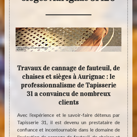
ui
Travaux de cannage de fauteuil, de
Fa
ort
chaises et sièges à Aurignac : le
cann
nnage
professionnalisme de Tapisserie
s
ges à
31 a convaincu de nombreux
clients
Occup
domai
té prix
Avec l’expérience et le savoir-faire détenus par
prest
chaises
Tapisserie 31, il est devenu un prestataire de
fauteu
é de se
confiance et incontournable dans le domaine de
Il se
ées par
l’exécution de cannage de fauteuil, de chaises et