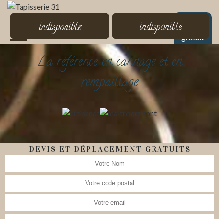
MENU
indisponible
indisponible
Devis
gratuit
La référence en cannage et en
rempaillage
DEVIS ET DÉPLACEMENT GRATUITS