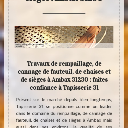
ises
Travaux de rempaillage, de
Remp
vous
cannage de fauteuil, de chaises et
de c
ar
de sièges à Ambax 31230 : faites
spé
confiance à Tapisserie 31
ritère
Présent sur le marché depuis bien longtemps,
Si vou
e d’un
Tapisserie 31 se positionne comme un leader
vous 
ièges à
dans le domaine du rempaillage, de cannage de
choisi
e vous
fauteuil, de chaises et de sièges à Ambax mais
31. ce
 années
aussi dans ses environs. la qualité de ses
presta