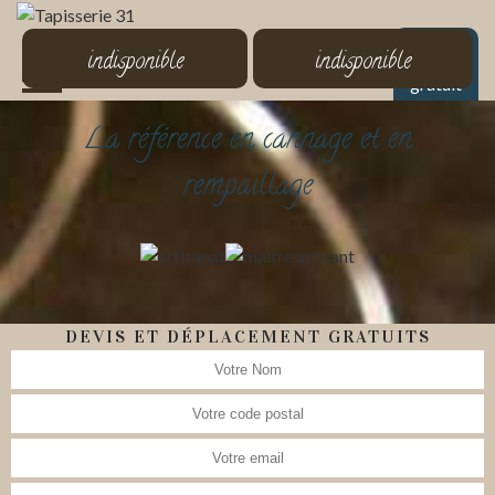
MENU
indisponible
indisponible
Devis
gratuit
La référence en cannage et en
rempaillage
DEVIS ET DÉPLACEMENT GRATUITS